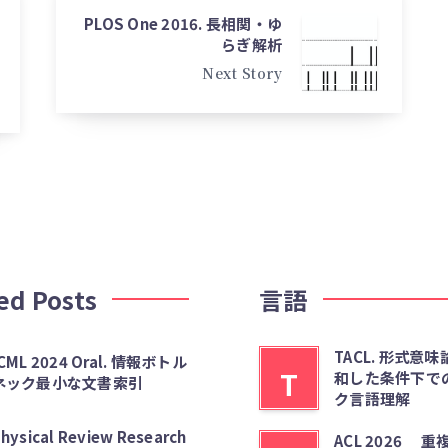
PLOS One 2016. 長相関・ゆ
らぎ解析
Next Story
ed Posts
言語
TACL. 形式意
CML 2024 Oral. 情報ボトル
T
和した条件下で
ネック最小な文書索引
ク言語理解
hysical Review Research
ACL 2026 