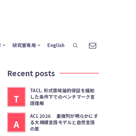
学
研究室専用
English
Recent posts
TACL. 形式意味論的保証を緩和
T
した条件下でのベンチマーク言
語理解
ACL 2026 重複列が明らかにす
A
る大規模言語モデルと自然言語
の差