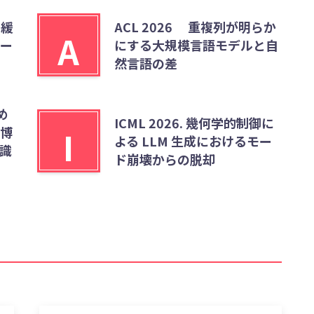
を緩
ACL 2026 重複列が明らか
A
ー
にする大規模言語モデルと自
然言語の差
め
ICML 2026. 幾何学的制御に
博
I
よる LLM 生成におけるモー
識
ド崩壊からの脱却