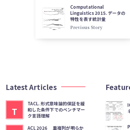
Computational
Linguistics 2015. データの
特性を表す統計量
Previous Story
Latest Articles
Featur
TACL. 形式意味論的保証を緩
I
T
和した条件下でのベンチマー
ク言語理解
P
ACL 2026 重複列が明らか