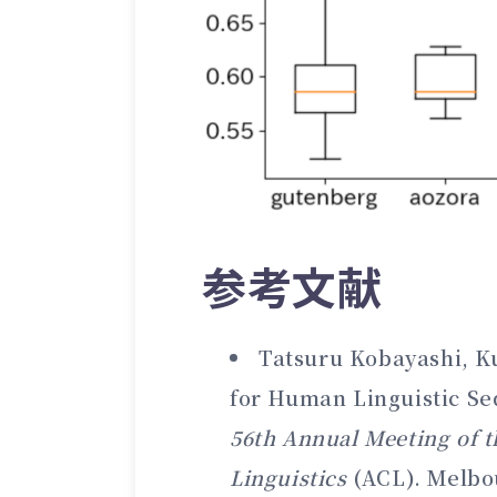
参考文献
Tatsuru Kobayashi, Ku
for Human Linguistic S
56th Annual Meeting of t
Linguistics
(ACL). Melbou