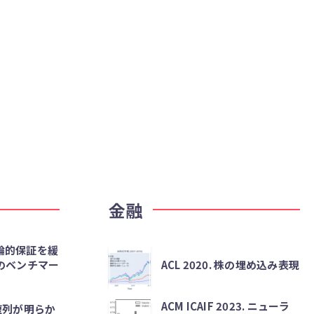
金融
味論的保証を緩
のベンチマー
ACL 2020. 株の埋め込み表現
ACM ICAIF 2023. ニューラ
重複列が明らか