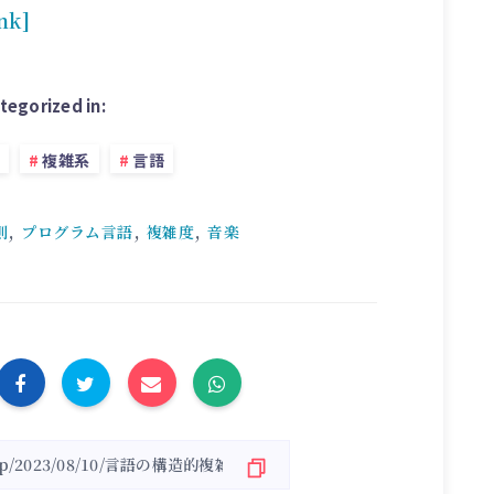
ink]
tegorized in:
複雑系
言語
,
,
,
則
プログラム言語
複雑度
音楽