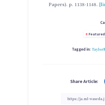
Papers). p. 1138-1148.
[l
Ca
Featured
Tagged in:
Taylor
Share Article: