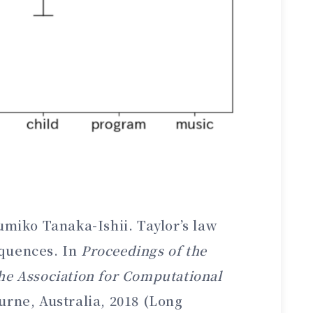
miko Tanaka-Ishii. Taylor’s law
equences. In
Proceedings of the
he Association for Computational
rne, Australia, 2018 (Long