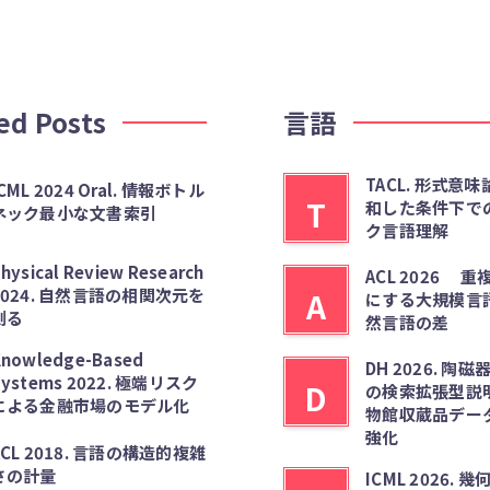
ed Posts
言語
TACL. 形式意
CML 2024 Oral. 情報ボトル
T
和した条件下で
ネック最小な文書索引
ク言語理解
hysical Review Research
ACL 2026 
2024. 自然言語の相関次元を
A
にする大規模言
測る
然言語の差
nowledge-Based
DH 2026. 陶
Systems 2022. 極端リスク
D
の検索拡張型説
による金融市場のモデル化
物館収蔵品デー
強化
ACL 2018. 言語の構造的複雑
さの計量
ICML 2026.