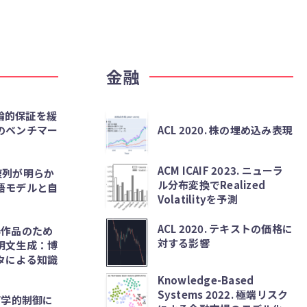
金融
味論的保証を緩
のベンチマー
ACL 2020. 株の埋め込み表現
ACM ICAIF 2023. ニューラ
重複列が明らか
ル分布変換でRealized
語モデルと自
Volatilityを予測
ACL 2020. テキストの価格に
磁器作品のため
対する影響
明文生成：博
タによる知識
Knowledge-Based
Systems 2022. 極端リスク
 幾何学的制御に