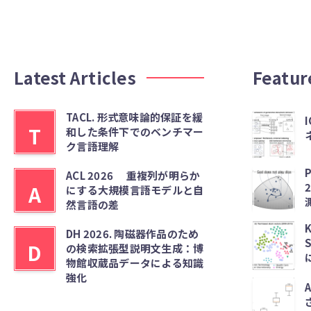
Latest Articles
Featur
TACL. 形式意味論的保証を緩
I
T
和した条件下でのベンチマー
ク言語理解
P
ACL 2026 重複列が明らか
A
にする大規模言語モデルと自
然言語の差
K
DH 2026. 陶磁器作品のため
D
の検索拡張型説明文生成：博
物館収蔵品データによる知識
強化