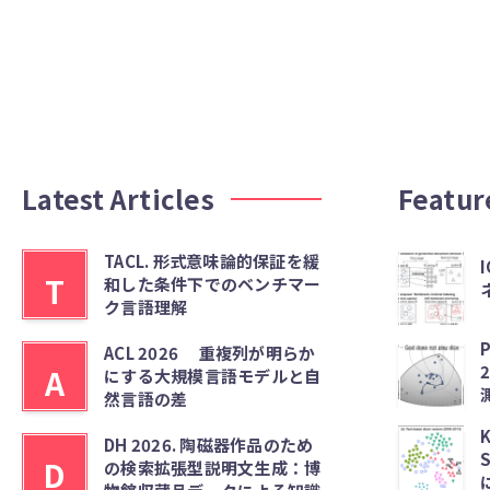
Latest Articles
Featur
TACL. 形式意味論的保証を緩
I
T
和した条件下でのベンチマー
ク言語理解
P
ACL 2026 重複列が明らか
A
にする大規模言語モデルと自
然言語の差
K
DH 2026. 陶磁器作品のため
D
の検索拡張型説明文生成：博