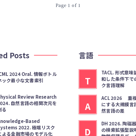
Page 1 of 1
ed Posts
言語
TACL. 形式意
CML 2024 Oral. 情報ボトル
T
和した条件下で
ネック最小な文書索引
ク言語理解
hysical Review Research
ACL 2026 
2024. 自然言語の相関次元を
A
にする大規模言
測る
然言語の差
nowledge-Based
DH 2026. 陶
Systems 2022. 極端リスク
D
の検索拡張型説
による金融市場のモデル化