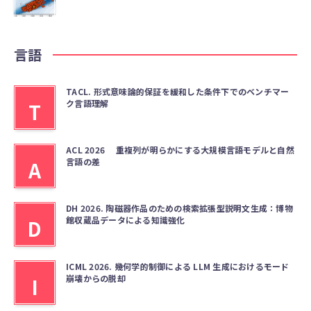
言語
TACL. 形式意味論的保証を緩和した条件下でのベンチマー
ク言語理解
T
ACL 2026 重複列が明らかにする大規模言語モデルと自然
言語の差
A
DH 2026. 陶磁器作品のための検索拡張型説明文生成：博物
館収蔵品データによる知識強化
D
ICML 2026. 幾何学的制御による LLM 生成におけるモード
崩壊からの脱却
I