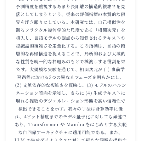
予測精度を重視するあまり長距離の構造的複雑さを見
落としてしまうという、従来の評価指標の本質的な限
界を浮き彫りにしている。本研究では、自己相似性を
測るフラクタル幾何学的な尺度である「相関次元」を
導入し、言語モデルの観点から知覚されるテキストの
認識論的複雑さを定量化する。この指標は、言語の階
層的な再帰構造を捉えることで、局所的および大域的
な性質を統一的な枠組みのもとで橋渡しする役割を果
たす。大規模な実験を通じて、相関次元が (1) 事前学
習過程における3つの異なるフェーズを明らかにし、
(2) 文脈依存的な複雑さを反映し、(3) モデルのハルシ
ネーション傾向を示唆し、さらに (4) 生成テキストに
現れる複数のデジェネレーション形態を高い信頼性で
検出できることを示す。我々の手法は計算効率に優
れ、4ビット精度までのモデル量子化に対しても頑健で
あり、Transformer や Mamba をはじめとする広範
な自回帰アーキテクチャに適用可能である。また、
LLM の生成ダイナミクスに対して新たな洞察を提供す