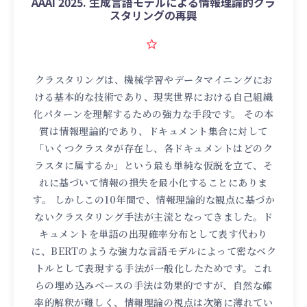
AAAI 2025. 生成言語モデルによる情報理論的クラ
スタリングの再興
クラスタリングは、機械学習やデータマイニングにお
ける基本的な技術であり、現実世界における自己組織
化パターンを理解するための強力な手段です。 その本
質は情報理論的であり、ドキュメント集合に対して
「いくつクラスタが存在し、各ドキュメントはどのク
ラスタに属するか」という最も単純な仮説を立て、そ
れに基づいて情報の損失を最小化することにありま
す。 しかしこの10年間で、情報理論的な観点に基づか
ないクラスタリング手法が主流となってきました。ド
キュメントを単語の出現確率分布として表す代わり
に、BERTのような強力な言語モデルによって密なベク
トルとして表現する手法が一般化したためです。これ
らの埋め込みベースの手法は効果的ですが、自然な確
率的解釈が難しく、情報理論の視点は次第に薄れてい