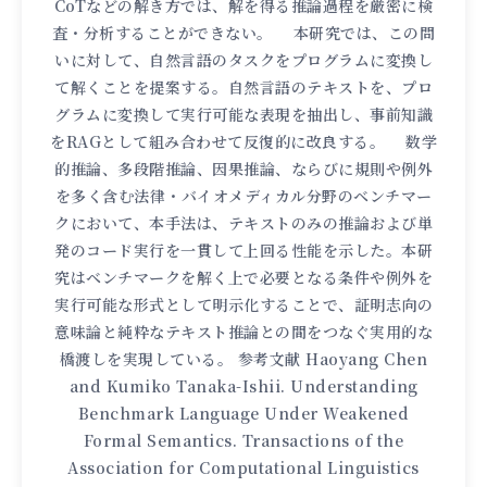
CoTなどの解き方では、解を得る推論過程を厳密に検
査・分析することができない。 本研究では、この問
いに対して、自然言語のタスクをプログラムに変換し
て解くことを提案する。自然言語のテキストを、プロ
グラムに変換して実行可能な表現を抽出し、事前知識
をRAGとして組み合わせて反復的に改良する。 数学
的推論、多段階推論、因果推論、ならびに規則や例外
を多く含む法律・バイオメディカル分野のベンチマー
クにおいて、本手法は、テキストのみの推論および単
発のコード実行を一貫して上回る性能を示した。本研
究はベンチマークを解く上で必要となる条件や例外を
実行可能な形式として明示化することで、証明志向の
意味論と純粋なテキスト推論との間をつなぐ実用的な
橋渡しを実現している。 参考文献 Haoyang Chen
and Kumiko Tanaka-Ishii. Understanding
Benchmark Language Under Weakened
Formal Semantics. Transactions of the
Association for Computational Linguistics