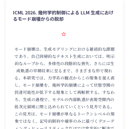
ICML 2026. 幾何学的制御による LLM 生成におけ
るモード崩壊からの脱却
モード崩壊は、生成モデリングにおける継続的な課題
であり、自己回帰的なテキスト生成においては、明示
的なループから、多様性の段階的な喪失、さらには生
成軌道の早期収束に至るまで、さまざまな形で現れ
る。本研究では、力学系の観点からこの現象を捉え直
し、モード崩壊を、幾何学的崩壊によって状態空間の
到達可能性が低下する現象として再解釈する。すなわ
ち、生成の過程で、モデルの内部軌道が表現空間内の
低次元領域に閉じ込められていくという見方である。
この見方は、モード崩壊が単なるトークンレベルの現
象ではなく、記号的制約や確率のみに基づくデコーデ
ィング・ヒューリスティックだけでは安定的に解決で