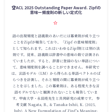
🏆ACL 2025 Outstanding Paper Award. Zipfの
意味ー頻度則の新しい定式化
語の出現頻度と語義数のあいだには冪乗則が成り立つ
ことをZipfが報告しており、「Zipf の意味頻度則」
として知られます。これはいわゆるZipf則とは別の法
則です。従来、語義数は辞書中の意味の数で計測され
ていましたが、すると、辞書に登録のない単語につい
て、意味頻度則を調べることができません。本研究で
は、言語モデル（LM）から得られる単語ベクトルのば
らつきを計測し、それと頻度の間に冪乗則が成り立つ
ことを示しました。この冪乗則は、ある程度大きな言
語モデルでないと観測されないことも報告していま
す。甲南大学・永田亮先生と共同研究の成果です。 参
考文献 Nagata, R., & Tanaka-Ishii, K. (2025,
July). A New Formulation of Zipf’s Meaning-