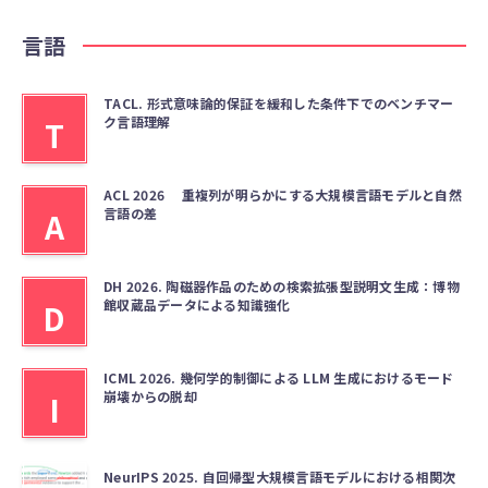
言語
TACL. 形式意味論的保証を緩和した条件下でのベンチマー
ク言語理解
T
ACL 2026 重複列が明らかにする大規模言語モデルと自然
言語の差
A
DH 2026. 陶磁器作品のための検索拡張型説明文生成：博物
館収蔵品データによる知識強化
D
ICML 2026. 幾何学的制御による LLM 生成におけるモード
崩壊からの脱却
I
NeurIPS 2025. 自回帰型大規模言語モデルにおける相関次